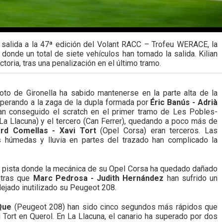
e salida a la 47ª edición del Volant RACC – Trofeu WERACE, la
nde un total de siete vehículos han tomado la salida. Kilian
ctoria, tras una penalización en el último tramo.
oto de Gironella ha sabido mantenerse en la parte alta de la
esperando a la zaga de la dupla formada por
Éric Banús - Adrià
han conseguido el scratch en el primer tramo de Les Pobles-
La Llacuna) y el tercero (Can Ferrer), quedando a poco más de
rd Comellas - Xavi Tort
(Opel Corsa) eran terceros. Las
 húmedas y lluvia en partes del trazado han complicado la
e pista donde la mecánica de su Opel Corsa ha quedado dañado
entras que
Marc Pedrosa - Judith Hernández
han sufrido un
dejado inutilizado su Peugeot 208.
Que
(Peugeot 208) han sido cinco segundos más rápidos que
 Tort en Querol. En La Llacuna, el canario ha superado por dos