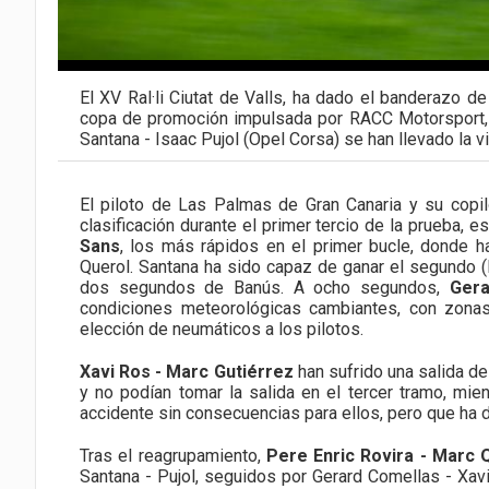
El XV Ral·li Ciutat de Valls, ha dado el banderazo d
copa de promoción impulsada por RACC Motorsport, do
Santana - Isaac Pujol (Opel Corsa) se han llevado la vi
El piloto de Las Palmas de Gran Canaria y su copil
clasificación durante el primer tercio de la prueba, 
Sans
, los más rápidos en el primer bucle, donde 
Querol. Santana ha sido capaz de ganar el segundo (
dos segundos de Banús. A ocho segundos,
Gera
condiciones meteorológicas cambiantes, con zonas
elección de neumáticos a los pilotos.
Xavi Ros - Marc Gutiérrez
han sufrido una salida d
y no podían tomar la salida en el tercer tramo, mi
accidente sin consecuencias para ellos, pero que ha 
Tras el reagrupamiento,
Pere Enric Rovira - Marc 
Santana - Pujol, seguidos por Gerard Comellas - Xavi