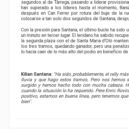
segundos al de Tàrrega, pasando a liderar provisio
han superado a los líderes hasta el momento, Banú
después en Can Ferrer por rotura del buje de la ru
colocarse a tan solo dos segundos de Santana, despu
Con la presión para Santana, el último bucle ha sido
un minuto en tercer lugar. El leridano ha sabido recu
la segunda plaza con el de Santa Maria d'Oló manteni
los tres tramos, quedando ganador, pero una penaliz
lo hacía caer de lo más alto del podio en beneficio de 
Kilian Santana:
"Ha sido, probablemente, el rally más
lluvia y que hago estos tramos. Pero nos hemos s
surgido y hemos hecho todo con mucha cabeza. Hem
cuando la situación lo ha requerido. Pere Enric Rovi
positivo, estamos en buena línea, pero tenemos que 
bien".