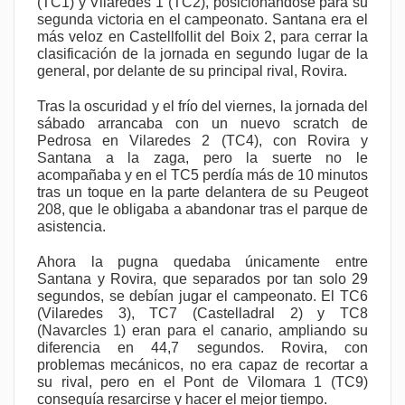
(TC1) y Vilaredes 1 (TC2), posicionándose para su
segunda victoria en el campeonato. Santana era el
más veloz en Castellfollit del Boix 2, para cerrar la
clasificación de la jornada en segundo lugar de la
general, por delante de su principal rival, Rovira.
Tras la oscuridad y el frío del viernes, la jornada del
sábado arrancaba con un nuevo scratch de
Pedrosa en Vilaredes 2 (TC4), con Rovira y
Santana a la zaga, pero la suerte no le
acompañaba y en el TC5 perdía más de 10 minutos
tras un toque en la parte delantera de su Peugeot
208, que le obligaba a abandonar tras el parque de
asistencia.
Ahora la pugna quedaba únicamente entre
Santana y Rovira, que separados por tan solo 29
segundos, se debían jugar el campeonato. El TC6
(Vilaredes 3), TC7 (Castelladral 2) y TC8
(Navarcles 1) eran para el canario, ampliando su
diferencia en 44,7 segundos. Rovira, con
problemas mecánicos, no era capaz de recortar a
su rival, pero en el Pont de Vilomara 1 (TC9)
conseguía resarcirse y hacer el mejor tiempo.