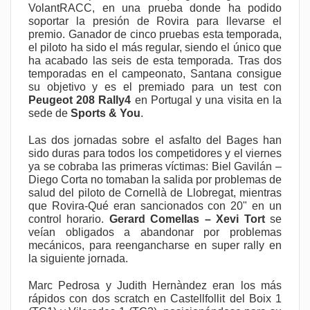
VolantRACC, en una prueba donde ha podido
soportar la presión de Rovira para llevarse el
premio. Ganador de cinco pruebas esta temporada,
el piloto ha sido el más regular, siendo el único que
ha acabado las seis de esta temporada. Tras dos
temporadas en el campeonato, Santana consigue
su objetivo y es el premiado para un test con
Peugeot 208 Rally4
en Portugal y una visita en la
sede de
Sports & You
.
Las dos jornadas sobre el asfalto del Bages han
sido duras para todos los competidores y el viernes
ya se cobraba las primeras víctimas: Biel Gavilán –
Diego Corta no tomaban la salida por problemas de
salud del piloto de Cornellà de Llobregat, mientras
que Rovira-Qué eran sancionados con 20" en un
control horario.
Gerard Comellas – Xevi Tort
se
veían obligados a abandonar por problemas
mecánicos, para reengancharse en super rally en
la siguiente jornada.
Marc Pedrosa y Judith Hernàndez eran los más
rápidos con dos scratch en Castellfollit del Boix 1