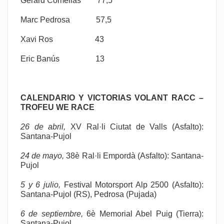
Gerard Comellas 77,5
Marc Pedrosa 57,5
Xavi Ros 43
Eric Banús 13
CALENDARIO Y VICTORIAS VOLANT RACC –
TROFEU WE RACE
26 de abril,
XV Ral·li Ciutat de Valls (Asfalto):
Santana-Pujol
24 de mayo,
38è Ral·li Empordà (Asfalto): Santana-
Pujol
5 y 6 julio,
Festival Motorsport Alp 2500 (Asfalto):
Santana-Pujol (RS), Pedrosa (Pujada)
6 de septiembre,
6è Memorial Abel Puig (Tierra):
Santana-Pujol