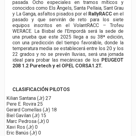
pasada. Ocho especiales en tramos míticos y
conocidos como Els Àngels, Santa Pellaia, Sant Grau
y La Ganga, asfaltos pisados por el
RallyRACC
en el
pasado y que servirán de reto para los siete
equipos inscritos en el VolantRACC – Trofeu
WERACE. La Bisbal de l'Empordà será la sede de
una prueba que este 2025 llega a su 38ª edición,
con una predicción del tiempo favorable, donde la
temperatura media se establecerá entre los 20 y los
22 grados y no se prevén lluvias, será una jornada
ideal para probar las mecánicas de los
PEUGEOT
208 1.2 Puretech y el OPEL CORSA1.2T.
CLASIFICACIÓN PILOTOS
Kilian Santana (Jr) 27
Pere E. Rovira 25
Gerard Comellas (Jr) 18
Biel Gavilan (Jr) 15
Marc Pedrosa (Jr) 0
Xavi Ros (Jr) 0
Eric Banús (Jr) 0