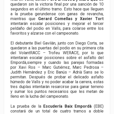
quedaron sin la victoria final por una sanción de 10
segundos en el último tramo. Esto hace que lleguen
a la prueba gerundense con ganas de revancha,
mientras que
Gerard Comellas y Xavier Tort
intentarán escalar posiciones y mejorar el tercer
peldaño del podio en Valls, para colarse entre los
favoritos y alzarse con el campeonato.
El debutante Biel Gavilán, junto con Diego Corta, se
quedaron a las puertas del podio en su primera cita
del VolantRACC – Trofeu WERACE, por lo que
intentaran escalar posiciones sobre el asfalto del
Empordà,siempre y cuando las parejas formadas
por Xavi Ros – Marc Gutiérrez, Marc Pedrosa –
Judith Hernández y Eric Banús – Adrià Sans se lo
permitan. Después de probar el delicado asfalto
húmedo de Valls y no poder acabar la carrera, estas
tres duplas intentarán resarcirse para ganar terreno
y sumar los puntos necesarios que les metan de
lleno en la lucha del campeonato.
La prueba de la
Escudería Baix Empordà
(EBE)
constará de un total de cuatro tramos a doble