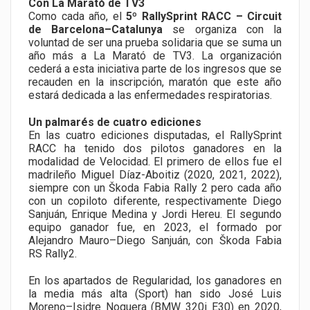
Con La Marató de TV3
Como cada año, el
5º RallySprint RACC – Circuit
de Barcelona–Catalunya
se organiza con la
voluntad de ser una prueba solidaria que se suma un
año más a La Marató de TV3. La organización
cederá a esta iniciativa parte de los ingresos que se
recauden en la inscripción, maratón que este año
estará dedicada a las enfermedades respiratorias.
Un palmarés de cuatro ediciones
En las cuatro ediciones disputadas, el RallySprint
RACC ha tenido dos pilotos ganadores en la
modalidad de Velocidad. El primero de ellos fue el
madrileño Miguel Díaz-Aboitiz (2020, 2021, 2022),
siempre con un Škoda Fabia Rally 2 pero cada año
con un copiloto diferente, respectivamente Diego
Sanjuán, Enrique Medina y Jordi Hereu. El segundo
equipo ganador fue, en 2023, el formado por
Alejandro Mauro–Diego Sanjuán, con Škoda Fabia
RS Rally2.
En los apartados de Regularidad, los ganadores en
la media más alta (Sport) han sido José Luis
Moreno–Isidre Noguera (BMW 320i E30) en 2020,