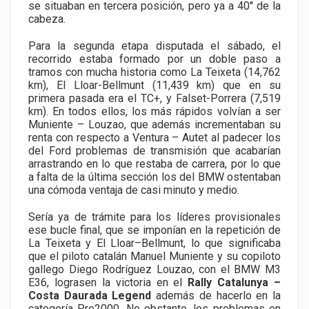
se situaban en tercera posición, pero ya a 40'' de la
cabeza.
Para la segunda etapa disputada el sábado, el
recorrido estaba formado por un doble paso a
tramos con mucha historia como La Teixeta (14,762
km), El Lloar-Bellmunt (11,439 km) que en su
primera pasada era el TC+, y Falset-Porrera (7,519
km). En todos ellos, los más rápidos volvían a ser
Muniente – Louzao, que además incrementaban su
renta con respecto a Ventura – Autet al padecer los
del Ford problemas de transmisión que acabarían
arrastrando en lo que restaba de carrera, por lo que
a falta de la última sección los del BMW ostentaban
una cómoda ventaja de casi minuto y medio.
Sería ya de trámite para los líderes provisionales
ese bucle final, que se imponían en la repetición de
La Teixeta y El Lloar–Bellmunt, lo que significaba
que el piloto catalán Manuel Muniente y su copiloto
gallego Diego Rodríguez Louzao, con el BMW M3
E36, lograsen la victoria en el
Rally Catalunya –
Costa Daurada Legend
además de hacerlo en la
categoría Pre2000. No obstante, los problemas en