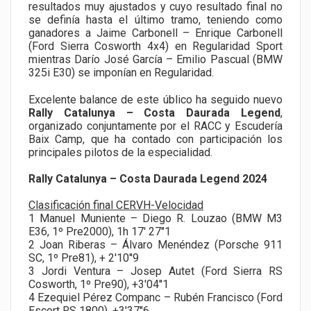
resultados muy ajustados y cuyo resultado final no
se definía hasta el último tramo, teniendo como
ganadores a Jaime Carbonell – Enrique Carbonell
(Ford Sierra Cosworth 4x4) en Regularidad Sport
mientras Darío José García – Emilio Pascual (BMW
325i E30) se imponían en Regularidad.
Excelente balance de este úblico ha seguido nuevo
Rally Catalunya – Costa Daurada Legend
,
organizado conjuntamente por el RACC y Escudería
Baix Camp, que ha contado con participación los
principales pilotos de la especialidad.
Rally Catalunya – Costa Daurada Legend 2024
Clasificación final CERVH-Velocidad
1 Manuel Muniente – Diego R. Louzao (BMW M3
E36, 1º Pre2000), 1h 17' 27''1
2 Joan Riberas – Álvaro Menéndez (Porsche 911
SC, 1º Pre81), + 2'10''9
3 Jordi Ventura – Josep Autet (Ford Sierra RS
Cosworth, 1º Pre90), +3'04''1
4 Ezequiel Pérez Companc – Rubén Francisco (Ford
Escort RS 1800), +3'37''6