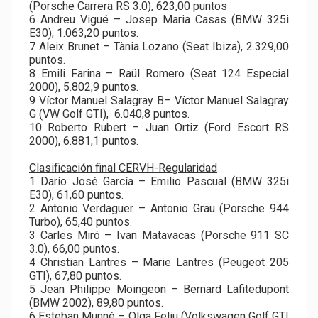
(Porsche Carrera RS 3.0), 623,00 puntos
6 Andreu Vigué – Josep Maria Casas (BMW 325i
E30), 1.063,20 puntos.
7 Aleix Brunet – Tània Lozano (Seat Ibiza), 2.329,00
puntos.
8 Emili Farina – Raül Romero (Seat 124 Especial
2000), 5.802,9 puntos.
9 Víctor Manuel Salagray B– Víctor Manuel Salagray
G (VW Golf GTI), 6.040,8 puntos.
10 Roberto Rubert – Juan Ortiz (Ford Escort RS
2000), 6.881,1 puntos.
Clasificación final CERVH-Regularidad
1 Darío José García – Emilio Pascual (BMW 325i
E30), 61,60 puntos.
2 Antonio Verdaguer – Antonio Grau (Porsche 944
Turbo), 65,40 puntos.
3 Carles Miró – Ivan Matavacas (Porsche 911 SC
3.0), 66,00 puntos.
4 Christian Lantres – Marie Lantres (Peugeot 205
GTI), 67,80 puntos.
5 Jean Philippe Moingeon – Bernard Lafitedupont
(BMW 2002), 89,80 puntos.
6 Esteban Munné – Olga Feliu (Volkswagen Golf GTI