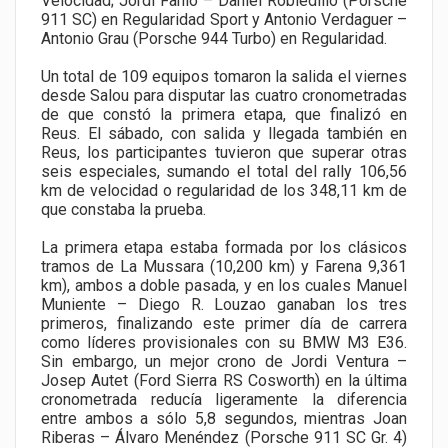
Velocidad; Jordi Fanlo – Daniel Robledillo (Porsche
911 SC) en Regularidad Sport y Antonio Verdaguer –
Antonio Grau (Porsche 944 Turbo) en Regularidad.
Un total de 109 equipos tomaron la salida el viernes
desde Salou para disputar las cuatro cronometradas
de que constó la primera etapa, que finalizó en
Reus. El sábado, con salida y llegada también en
Reus, los participantes tuvieron que superar otras
seis especiales, sumando el total del rally 106,56
km de velocidad o regularidad de los 348,11 km de
que constaba la prueba.
La primera etapa estaba formada por los clásicos
tramos de La Mussara (10,200 km) y Farena 9,361
km), ambos a doble pasada, y en los cuales Manuel
Muniente – Diego R. Louzao ganaban los tres
primeros, finalizando este primer día de carrera
como líderes provisionales con su BMW M3 E36.
Sin embargo, un mejor crono de Jordi Ventura –
Josep Autet (Ford Sierra RS Cosworth) en la última
cronometrada reducía ligeramente la diferencia
entre ambos a sólo 5,8 segundos, mientras Joan
Riberas – Álvaro Menéndez (Porsche 911 SC Gr. 4)