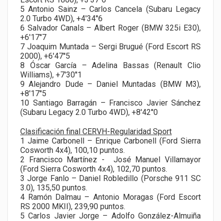
5 Antonio Sainz – Carlos Cancela (Subaru Legacy
2.0 Turbo 4WD), +4'34''6
6 Salvador Canals – Albert Roger (BMW 325i E30),
+6'17''7
7 Joaquim Muntada – Sergi Brugué (Ford Escort RS
2000), +6'47''5
8 Óscar García – Adelina Bassas (Renault Clio
Williams), +7'30''1
9 Alejandro Dude – Daniel Muntadas (BMW M3),
+8'17''5
10 Santiago Barragán – Francisco Javier Sánchez
(Subaru Legacy 2.0 Turbo 4WD), +8'42''0
Clasificación final CERVH-Regularidad Sport
1 Jaime Carbonell – Enrique Carbonell (Ford Sierra
Cosworth 4x4), 100,10 puntos.
2 Francisco Martínez - José Manuel Villamayor
(Ford Sierra Cosworth 4x4), 102,70 puntos.
3 Jorge Fanlo – Daniel Robledillo (Porsche 911 SC
3.0), 135,50 puntos.
4 Ramón Dalmau – Antonio Moragas (Ford Escort
RS 2000 MKII), 239,90 puntos.
5 Carlos Javier Jorge – Adolfo González-Almuiña