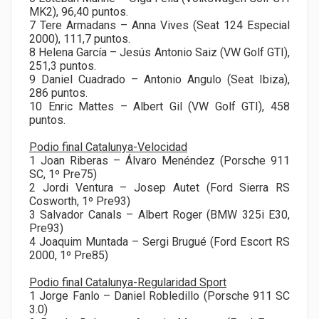
MK2), 96,40 puntos.
7 Tere Armadans – Anna Vives (Seat 124 Especial
2000), 111,7 puntos.
8 Helena García – Jesús Antonio Saiz (VW Golf GTI),
251,3 puntos.
9 Daniel Cuadrado – Antonio Angulo (Seat Ibiza),
286 puntos.
10 Enric Mattes – Albert Gil (VW Golf GTI), 458
puntos.
Podio final Catalunya-Velocidad
1 Joan Riberas – Álvaro Menéndez (Porsche 911
SC, 1º Pre75)
2 Jordi Ventura – Josep Autet (Ford Sierra RS
Cosworth, 1º Pre93)
3 Salvador Canals – Albert Roger (BMW 325i E30,
Pre93)
4 Joaquim Muntada – Sergi Brugué (Ford Escort RS
2000, 1º Pre85)
Podio final Catalunya-Regularidad Sport
1 Jorge Fanlo – Daniel Robledillo (Porsche 911 SC
3.0)