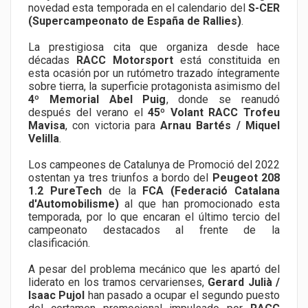
novedad esta temporada en el calendario del
S-CER
(Supercampeonato de España de Rallies)
.
La prestigiosa cita que organiza desde hace
décadas
RACC Motorsport
está constituida en
esta ocasión por un rutómetro trazado íntegramente
sobre tierra, la superficie protagonista asimismo del
4º Memorial Abel Puig
, donde se reanudó
después del verano el
45º Volant RACC Trofeu
Mavisa
, con victoria para
Arnau Bartés / Miquel
Velilla
.
Los campeones de Catalunya de Promoció del 2022
ostentan ya tres triunfos a bordo del
Peugeot 208
1.2 PureTech
de la
FCA (Federació Catalana
d'Automobilisme)
al que han promocionado esta
temporada, por lo que encaran el último tercio del
campeonato destacados al frente de la
clasificación.
A pesar del problema mecánico que les apartó del
liderato en los tramos cervarienses,
Gerard Julià /
Isaac Pujol
han pasado a ocupar el segundo puesto