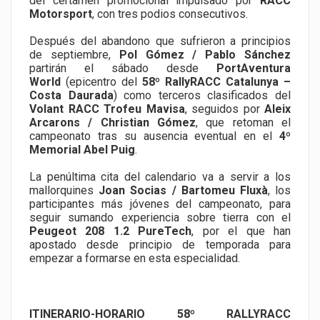
del certamen promocional impulsado por
RACC
Motorsport
, con tres podios consecutivos.
Después del abandono que sufrieron a principios
de septiembre,
Pol Gómez / Pablo Sánchez
partirán el sábado desde
PortAventura
World
(epicentro del
58º RallyRACC Catalunya –
Costa Daurada
) como terceros clasificados del
Volant RACC Trofeu Mavisa
, seguidos por
Aleix
Arcarons / Christian Gómez
, que retoman el
campeonato tras su ausencia eventual en el
4º
Memorial Abel Puig
.
La penúltima cita del calendario va a servir a los
mallorquines
Joan Socias / Bartomeu Fluxà
, los
participantes más jóvenes del campeonato, para
seguir sumando experiencia sobre tierra con el
Peugeot 208 1.2 PureTech
, por el que han
apostado desde principio de temporada para
empezar a formarse en esta especialidad.
ITINERARIO-HORARIO 58º RALLYRACC