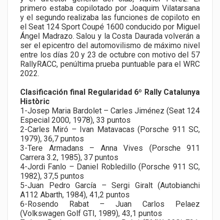
primero estaba copilotado por Joaquim Vilatarsana
y el segundo realizaba las funciones de copiloto en
el Seat 124 Sport Coupé 1600 conducido por Miguel
Ángel Madrazo. Salou y la Costa Daurada volverán a
ser el epicentro del automovilismo de máximo nivel
entre los días 20 y 23 de octubre con motivo del 57
RallyRACC, penúltima prueba puntuable para el WRC
2022.
Clasificación final Regularidad 6º Rally Catalunya
Històric
1-Josep Maria Bardolet – Carles Jiménez (Seat 124
Especial 2000, 1978), 33 puntos
2-Carles Miró – Ivan Matavacas (Porsche 911 SC,
1979), 36,7 puntos
3-Tere Armadans – Anna Vives (Porsche 911
Carrera 3.2, 1985), 37 puntos
4-Jordi Fanlo – Daniel Robledillo (Porsche 911 SC,
1982), 37,5 puntos
5-Juan Pedro García – Sergi Giralt (Autobianchi
A112 Abarth, 1984), 41,2 puntos
6-Rosendo Rabat – Juan Carlos Pelaez
(Volkswagen Golf GTI, 1989), 43,1 puntos