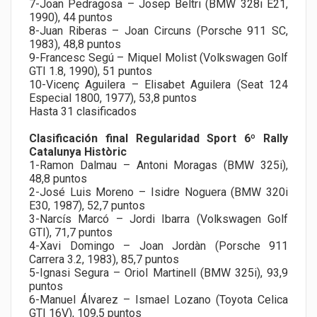
7-Joan Pedragosa – Josep Beltri (BMW 328i E21,
1990), 44 puntos
8-Juan Riberas – Joan Circuns (Porsche 911 SC,
1983), 48,8 puntos
9-Francesc Segú – Miquel Molist (Volkswagen Golf
GTI 1.8, 1990), 51 puntos
10-Vicenç Aguilera – Elisabet Aguilera (Seat 124
Especial 1800, 1977), 53,8 puntos
Hasta 31 clasificados
Clasificación final Regularidad Sport 6º Rally
Catalunya Històric
1-Ramon Dalmau – Antoni Moragas (BMW 325i),
48,8 puntos
2-José Luis Moreno – Isidre Noguera (BMW 320i
E30, 1987), 52,7 puntos
3-Narcís Marcó – Jordi Ibarra (Volkswagen Golf
GTI), 71,7 puntos
4-Xavi Domingo – Joan Jordàn (Porsche 911
Carrera 3.2, 1983), 85,7 puntos
5-Ignasi Segura – Oriol Martinell (BMW 325i), 93,9
puntos
6-Manuel Álvarez – Ismael Lozano (Toyota Celica
GTI 16V), 109,5 puntos