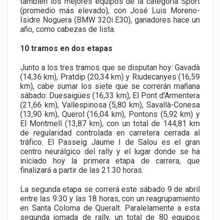
también los mejores equipos de la categoría Sport
(promedio más elevado), con José Luis Moreno-
Isidre Noguera (BMW 320i E30), ganadores hace un
año, como cabezas de lista.
10 tramos en dos etapas
Junto a los tres tramos que se disputan hoy: Gavadà
(14,36 km), Pratdip (20,34 km) y Riudecanyes (16,59
km), cabe sumar los siete que se correrán mañana
sábado: Duesaigües (16,33 km), El Pont d'Armentera
(21,66 km), Vallespinosa (5,80 km), Savallà-Conesa
(13,90 km), Querol (16,04 km), Pontons (5,92 km) y
El Montmell (13,87 km), con un total de 144,81 km
de regularidad controlada en carretera cerrada al
tráfico. El Passeig Jaume I de Salou es el gran
centro neurálgico del rally y el lugar donde se ha
iniciado hoy la primera etapa de carrera, que
finalizará a partir de las 21.30 horas.
La segunda etapa se correrá este sábado 9 de abril
entre las 9:30 y las 18 horas, con un reagrupamiento
en Santa Coloma de Queralt. Paralelamente a esta
segunda jornada de rally, un total de 80 equipos