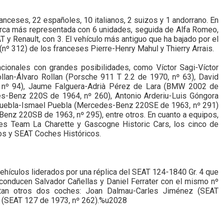
anceses, 22 españoles, 10 italianos, 2 suizos y 1 andorrano. En
arca más representada con 6 unidades, seguida de Alfa Romeo,
 Renault, con 3. El vehículo más antiguo que ha bajado por el
nº 312) de los franceses Pierre-Henry Mahul y Thierry Arrais.
acionales con grandes posibilidades, como Víctor Sagi-Víctor
llan-Álvaro Rollan (Porsche 911 T 2.2 de 1970, nº 63), David
, nº 94), Jaume Falguera-Adrià Pérez de Lara (BMW 2002 de
es-Benz 220S de 1964, nº 260), Antonio Arderiu-Luis Góngora
 Puebla-Ismael Puebla (Mercedes-Benz 220SE de 1963, nº 291)
enz 220SB de 1963, nº 295), entre otros. En cuanto a equipos,
ses Team La Charette y Gascogne Historic Cars, los cinco de
cos y SEAT Coches Históricos.
vehículos liderados por una réplica del SEAT 124-1840 Gr. 4 que
 conducen Salvador Cañellas y Daniel Ferrater con el mismo nº
tan otros dos coches: Joan Dalmau-Carles Jiménez (SEAT
a (SEAT 127 de 1973, nº 262).%u2028