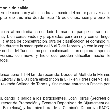
monia de salida
ero de curiosos y aficionados al mundo del motor para ver salir
pite año tras año desde hace 16 ediciones, siempre bajo la
cnicas, al mediodía ha quedado formado el parque cerrado de
uy bien conservados y preparados para un rally con un largo
e la etapa de concentración, otra de clasificación el domingo 4,
eba durante la madrugada del 6 al 7 de febrero, ya con la capital
re noche del Turini como punto culminante. Los equipos esperan
dversas, con nieve y hielo que pueden dificultar mucho la
ados.
ence tiene 1.144 km de recorrido. Desde el Moll de la Marina,
 Litoral y la C-33 para enlazar con la C-17 en Parets del Vallès,
a revirada Collada de Toses y finalmente entrarán a Francia por
 dando la salida a los participantes, Joan Torras (Secretario
(Director de Promoción y Eventos Deportivos de l'Ajuntament de
 de Barcelona), y los miembros de la Comisión Deportiva RACC: