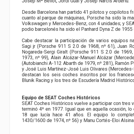
Josep Mª Bellot, Jordi Gual y Josep Narcís Arderiu.
Desde Barcelona han partido 41 pilotos y copilotos fr
cuanto al parque de máquinas, Porsche ha sido la m
Volkswagen y Mercedes-Benz, con 4 unidades; y SEAT y
podio barcelonés ha sido el Panhard Dyna Z de 1955 (
Cabe destacar la participación de varios equipos n
Sagi jr (Porsche 911 S 2.0 de 1968, nº 61), Juan Ro
Nogareda-Sergi Giralt (Porsche 911 S 2.0 de 1969
1973, nº 99), Alain Alcázar-Manuel Alcázar (Merced
(Autobianchi A-112 Abarth de 1979, nº 281), Ramón
y José Luis Martínez-José Luis Olivares (Mercedes-B
destacan los seis coches inscritos por los france
Blunik Racing y los tres de Escudería Madrid Históri
Equipo de SEAT Coches Históricos
SEAT Coches Históricos vuelve a participar con tres 
terminó 4º en 1977. Igual que en aquella ocasión, lo
18 que lucía hace 41 años. El equipo lo comple
1430/1600 de 1974, nº 56) y Manu Cortés-Eloi Alsin