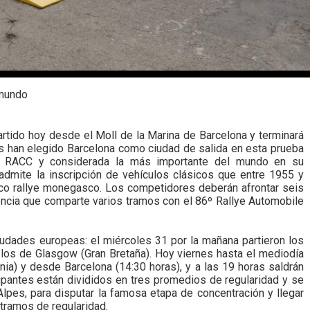
 mundo
artido hoy desde el Moll de la Marina de Barcelona y terminará
os han elegido Barcelona como ciudad de salida en esta prueba
del RACC y considerada la más importante del mundo en su
admite la inscripción de vehículos clásicos que entre 1955 y
tico rallye monegasco. Los competidores deberán afrontar seis
encia que comparte varios tramos con el 86º Rallye Automobile
iudades europeas: el miércoles 31 por la mañana partieron los
on los de Glasgow (Gran Bretaña). Hoy viernes hasta el mediodía
a) y desde Barcelona (14:30 horas), y a las 19 horas saldrán
pantes están divididos en tres promedios de regularidad y se
lpes, para disputar la famosa etapa de concentración y llegar
tramos de regularidad.